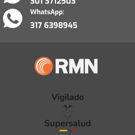
301 3712503
WhatsApp:
317 6398945