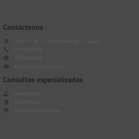
Contáctenos
Calle 14 No. 11A-06 Riohacha, La Guajira
3176398945
3176398945
pidetucita@rmn.com.co
Consultas especializadas
Alergología
Cardiología
Cardiología pediátrica