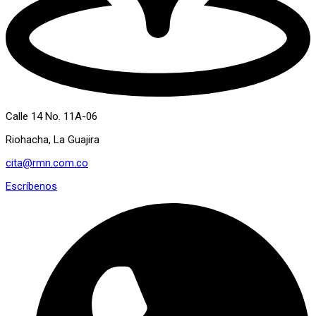
Calle 14 No. 11A-06
Riohacha, La Guajira
cita@rmn.com.co
Escríbenos