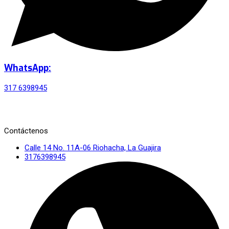
WhatsApp:
317 6398945
Contáctenos
Calle 14 No. 11A-06 Riohacha, La Guajira
3176398945