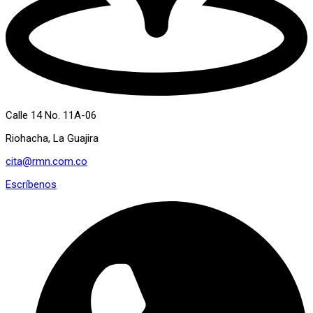
Calle 14 No. 11A-06
Riohacha, La Guajira
cita@rmn.com.co
Escríbenos