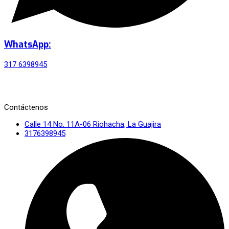
WhatsApp:
317 6398945
Contáctenos
Calle 14 No. 11A-06 Riohacha, La Guajira
3176398945