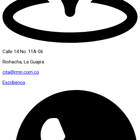
Calle 14 No. 11A-06
Riohacha, La Guajira
cita@rmn.com.co
Escríbenos