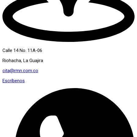
Calle 14 No. 11A-06
Riohacha, La Guajira
cita@rmn.com.co
Escríbenos