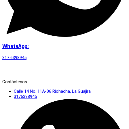
WhatsApp:
317 6398945
Contáctenos
Calle 14 No. 11A-06 Riohacha, La Guajira
3176398945