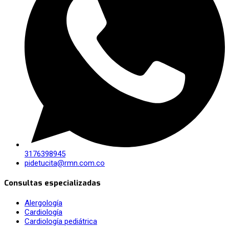
3176398945
pidetucita@rmn.com.co
Consultas especializadas
Alergología
Cardiología
Cardiología pediátrica